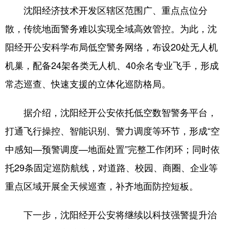
沈阳经济技术开发区辖区范围广、重点点位分
浙江
安徽
福建
江西
散，传统地面警务难以实现全域高效管控。为此，沈
山东
河南
湖北
湖南
阳经开公安科学布局低空警务网络，布设20处无人机
广东
广西
海南
重庆
机巢，配备24架各类无人机、40余名专业飞手，形成
常态巡查、快速支援的立体化巡防格局。
四川
贵州
云南
西藏
陕西
甘肃
青海
宁夏
据介绍，沈阳经开公安依托低空数智警务平台，
新疆
内蒙古
黑龙江
打通飞行操控、智能识别、警力调度等环节，形成“空
中感知—预警调度—地面处置”完整工作闭环；同时依
多语种频道
托29条固定巡防航线，对道路、校园、商圈、企业等
重点区域开展全天候巡查，补齐地面防控短板。
English
Español
Français
عربى
Русский язык
日本語
한국어
下一步，沈阳经开公安将继续以科技强警提升治