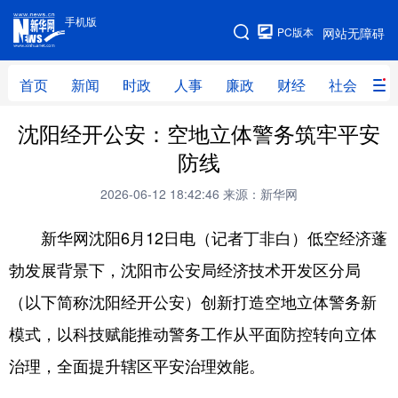
手机版
手机版
PC版本
网站无障碍
网站地图
首页
新闻
时政
人事
廉政
财经
社会
科
沈阳经开公安：空地立体警务筑牢平安
首页
新闻
时政
人事
防线
廉政
财经
社会
科技
2026-06-12 18:42:46
来源：新华网
文化
教育
健康
旅游
新华网沈阳6月12日电（记者丁非白）低空经济蓬
体育
视频
直播
无人机
勃发展背景下，沈阳市公安局经济技术开发区分局
（以下简称沈阳经开公安）创新打造空地立体警务新
地方频道
模式，以科技赋能推动警务工作从平面防控转向立体
北京
天津
河北
山西
治理，全面提升辖区平安治理效能。
辽宁
吉林
上海
江苏