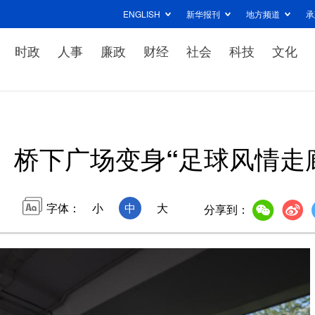
ENGLISH
新华报刊
地方频道
承
时政
人事
廉政
财经
社会
科技
文化
桥下广场变身“足球风情走
字体：
小
中
大
分享到：