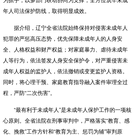
年人司法保护防线，取得明显成效。
浙江
安徽
福建
江西
山东
河南
湖北
湖南
据介绍，辽宁全省法院始终保持对侵害未成年人
广东
广西
海南
重庆
犯罪的严惩高压态势，优先保障未成年人的人身安
全、人格权益和财产权益；对家庭暴力、虐待未成年
四川
贵州
云南
西藏
人等行为，依法签发人身安全保护令，对严重侵害未
陕西
甘肃
青海
宁夏
成年人权益的监护人，依法撤销或变更监护人资格。
新疆
内蒙古
黑龙江
同时，将心理干预、家庭教育指导融入案件审理全过
程，严防“二次伤害”。
多语种频道
“最有利于未成年人”是未成年人保护工作的一项核
English
Español
Français
عربى
心原则。全省法院在刑事审判中，严格落实“教育、感
Русский язык
日本語
한국어
化、挽救”工作方针和“教育为主、惩罚为辅”审判原