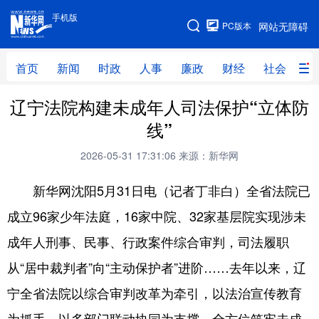
手机版
手机版
PC版本
网站无障碍
网站地图
首页
新闻
时政
人事
廉政
财经
社会
科
辽宁法院构建未成年人司法保护“立体防
首页
新闻
时政
人事
线”
廉政
财经
社会
科技
2026-05-31 17:31:06
来源：新华网
文化
教育
健康
旅游
新华网沈阳5月31日电（记者丁非白）全省法院已
体育
视频
直播
无人机
成立96家少年法庭，16家中院、32家基层院实现涉未
成年人刑事、民事、行政案件综合审判，司法履职
地方频道
从“居中裁判者”向“主动保护者”进阶……去年以来，辽
北京
天津
河北
山西
宁全省法院以综合审判改革为牵引，以法治宣传教育
辽宁
吉林
上海
江苏
为抓手，以多部门联动协同为支撑，全方位筑牢未成