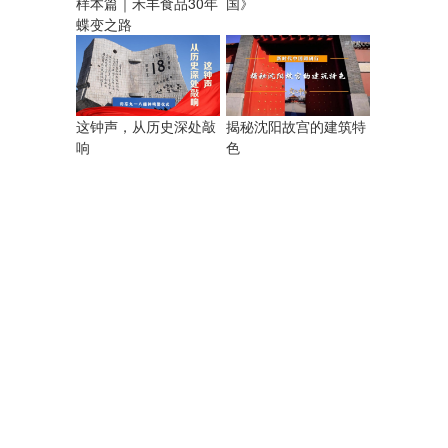
样本篇｜禾丰食品30年
国》
蝶变之路
揭秘沈阳故宫的建筑特
这钟声，从历史深处敲
色
响