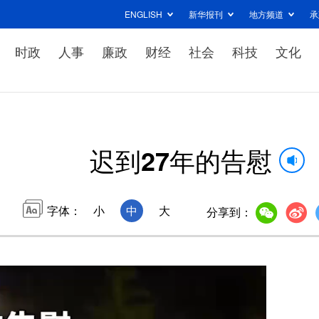
ENGLISH
新华报刊
地方频道
承
时政
人事
廉政
财经
社会
科技
文化
迟到27年的告慰
字体：
小
中
大
分享到：