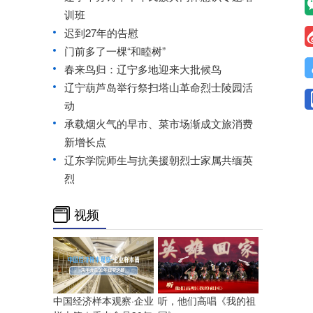
训班
迟到27年的告慰
门前多了一棵“和睦树”
春来鸟归：辽宁多地迎来大批候鸟
辽宁葫芦岛举行祭扫塔山革命烈士陵园活
动
承载烟火气的早市、菜市场渐成文旅消费
新增长点
辽东学院师生与抗美援朝烈士家属共缅英
烈
视频
中国经济样本观察·企业
听，他们高唱《我的祖