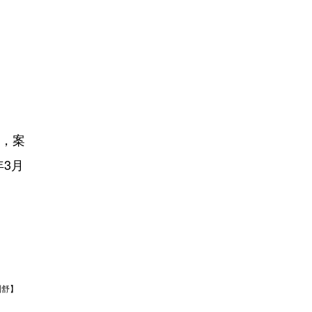
制，案
3月
刘舒】