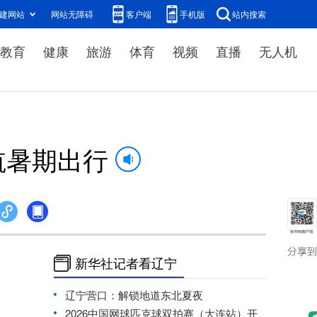
建网站
网站无障碍
客户端
手机版
站内搜索
教育
健康
旅游
体育
视频
直播
无人机
航暑期出行
新华社记者看辽宁
辽宁营口：解锁地道东北夏夜
2026中国网球匹克球双拍赛（大连站）开