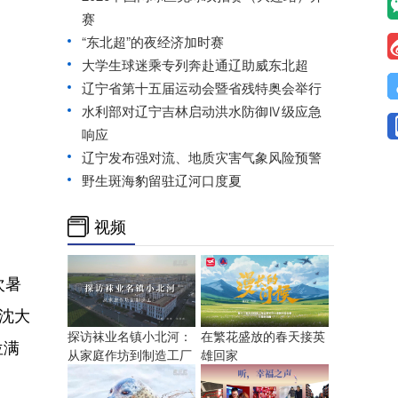
赛
“东北超”的夜经济加时赛
大学生球迷乘专列奔赴通辽助威东北超
辽宁省第十五届运动会暨省残特奥会举行
水利部对辽宁吉林启动洪水防御Ⅳ级应急
响应
辽宁发布强对流、地质灾害气象风险预警
野生斑海豹留驻辽河口度夏
视频
次暑
，沈大
探访袜业名镇小北河：
在繁花盛放的春天接英
位满
从家庭作坊到制造工厂
雄回家