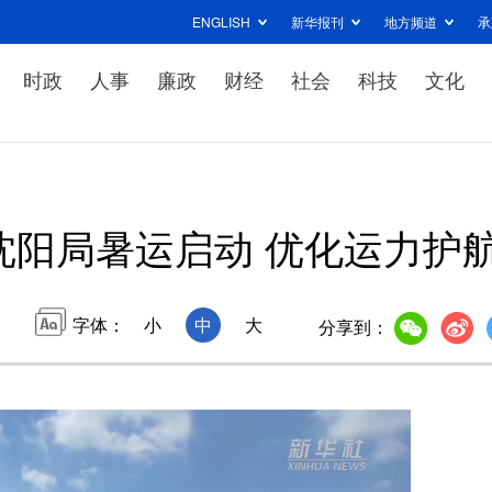
ENGLISH
新华报刊
地方频道
承
时政
人事
廉政
财经
社会
科技
文化
沈阳局暑运启动 优化运力护
字体：
小
中
大
分享到：