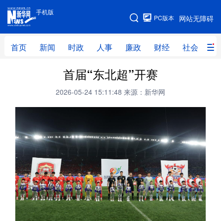
手机版
手机版
PC版本
网站无障碍
网站地图
首页
新闻
时政
人事
廉政
财经
社会
科
首届“东北超”开赛
首页
新闻
时政
人事
2026-05-24 15:11:48
来源：新华网
廉政
财经
社会
科技
文化
教育
健康
旅游
体育
视频
直播
无人机
地方频道
北京
天津
河北
山西
辽宁
吉林
上海
江苏