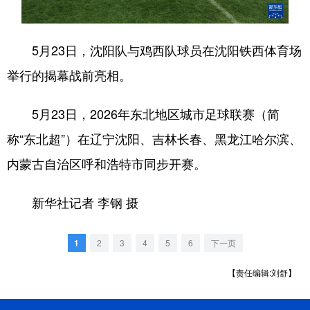
浙江
安徽
福建
江西
5月23日，沈阳队与鸡西队球员在沈阳铁西体育场
山东
河南
湖北
湖南
举行的揭幕战前亮相。
广东
广西
海南
重庆
四川
贵州
云南
西藏
5月23日，2026年东北地区城市足球联赛（简
称“东北超”）在辽宁沈阳、吉林长春、黑龙江哈尔滨、
陕西
甘肃
青海
宁夏
内蒙古自治区呼和浩特市同步开赛。
新疆
内蒙古
黑龙江
新华社记者 李钢 摄
多语种频道
1
2
3
4
5
6
下一页
English
Español
Français
عربى
【责任编辑:刘舒】
Русский язык
日本語
한국어