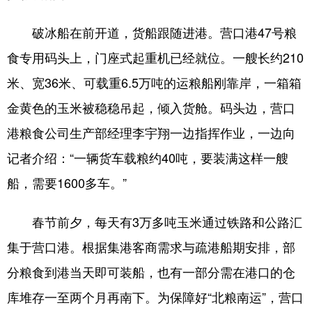
破冰船在前开道，货船跟随进港。营口港47号粮
食专用码头上，门座式起重机已经就位。一艘长约210
米、宽36米、可载重6.5万吨的运粮船刚靠岸，一箱箱
金黄色的玉米被稳稳吊起，倾入货舱。码头边，营口
港粮食公司生产部经理李宇翔一边指挥作业，一边向
记者介绍：“一辆货车载粮约40吨，要装满这样一艘
船，需要1600多车。”
春节前夕，每天有3万多吨玉米通过铁路和公路汇
集于营口港。根据集港客商需求与疏港船期安排，部
分粮食到港当天即可装船，也有一部分需在港口的仓
库堆存一至两个月再南下。为保障好“北粮南运”，营口