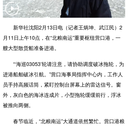
浙江
安徽
福建
江西
山东
河南
湖北
湖南
新华社沈阳2月13日电（记者王炳坤、武江民）2
广东
广西
海南
重庆
月11日上午10点，在“北粮南运”重要枢纽营口港，一
四川
贵州
云南
西藏
艘大型散货船准备进港。
陕西
甘肃
青海
宁夏
“‘海巡03053’轮请注意，请协助调度破冰拖轮，为
新疆
内蒙古
黑龙江
进港船舶破冰引航。”营口海事局指挥中心内，工作人
员手持高频话筒，紧盯控制台屏幕上的雷达信号。窗
多语种频道
外，灰白色的海冰连成片，小型拖轮缓缓前行，浮冰
被推向两侧。
English
Español
Français
عربى
Русский язык
日本語
한국어
春节临近，“北粮南运”大通道依然繁忙。营口港粮