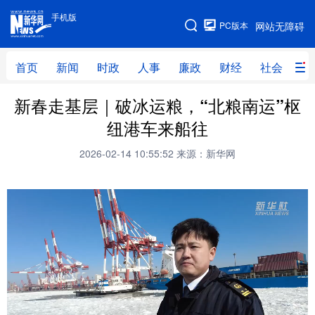
手机版
手机版
PC版本
网站无障碍
网站地图
首页
新闻
时政
人事
廉政
财经
社会
科
新春走基层｜破冰运粮，“北粮南运”枢
首页
新闻
时政
人事
纽港车来船往
廉政
财经
社会
科技
2026-02-14 10:55:52
来源：新华网
文化
教育
健康
旅游
体育
视频
直播
无人机
地方频道
北京
天津
河北
山西
辽宁
吉林
上海
江苏