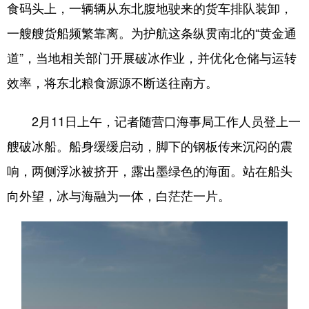
Deutsch
Português
食码头上，一辆辆从东北腹地驶来的货车排队装卸，
一艘艘货船频繁靠离。为护航这条纵贯南北的“黄金通
道”，当地相关部门开展破冰作业，并优化仓储与运转
效率，将东北粮食源源不断送往南方。
2月11日上午，记者随营口海事局工作人员登上一
艘破冰船。船身缓缓启动，脚下的钢板传来沉闷的震
响，两侧浮冰被挤开，露出墨绿色的海面。站在船头
向外望，冰与海融为一体，白茫茫一片。