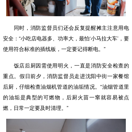
同时，消防监督员们
还会
反复提
醒摊主注意用电
安全：
“
小吃店电器多
、
功率大，最怕
‘小马拉大车
’，要
使用符合
标准
的插线板，一定要记得断电。
”
饭店后厨因
需使用
明火
，
一直是
消防安全
检查的
重
点
。
假日前夕，
消防监督员
走进沈阳中街一家餐馆
后厨，
仔细
检查
油烟机管道的
油垢
情况。
“
油烟管道里
的油垢是典型的可燃物，后厨火苗一窜
就
容易
被
点
燃，
日常一定要及时清理。
”