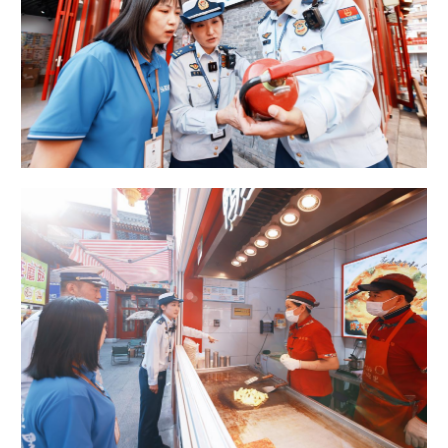
浙江
安徽
福建
江西
山东
河南
湖北
湖南
广东
广西
海南
重庆
四川
贵州
云南
西藏
陕西
甘肃
青海
宁夏
新疆
内蒙古
黑龙江
多语种频道
English
Español
Français
عربى
Русский язык
日本語
한국어