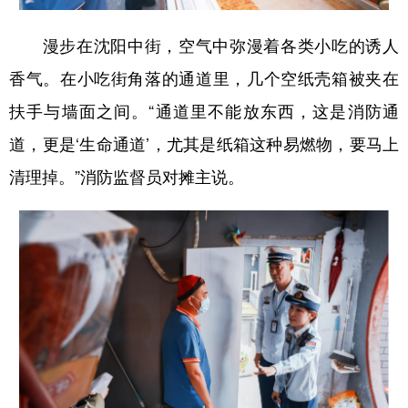
Deutsch
Português
漫步在沈阳中街，空气中弥漫着各类小吃的诱人
香气。在小吃街角落的通道里，几个空纸壳箱被夹在
扶手与墙面之间。
“
通道
里
不
能放东西，这是消防通
道，
更是
‘生命通道
’，尤其是纸箱这种易燃物，要马上
清理掉。
”
消防监督员对
摊主
说
。