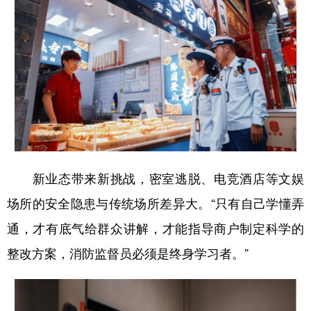
新业态带来新挑战，密室逃脱、电竞酒店等
文娱
场所的
安全隐患
与传统场所差异大。
“只有自己学懂
弄
通
，
才有底气
给群众讲解，
才能指导商户制定科学的
整改方案
，
消防
监督员必须是终身学习者
。
”