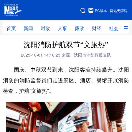
手机版
PC版本
网站无障碍
网站地图
首页
新闻
时政
人事
廉政
财经
社会
科
沈阳消防护航双节“文旅热”
首页
新闻
时政
人事
2025-10-01 14:10:23
来源：沈阳市消防救援支队
廉政
财经
社会
科技
国庆、
中秋双节到来
，
沈阳客流持续攀升。沈阳
文化
教育
健康
旅游
消防的消防监督员们走进景区、酒店、餐馆开展消防
体育
视频
直播
无人机
检查，护航
“文旅热”。
地方频道
北京
天津
河北
山西
辽宁
吉林
上海
江苏