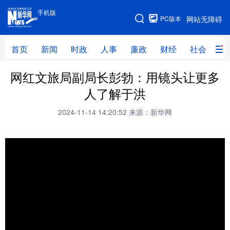
手机版
手机版
PC版本
网站无障碍
网站地图
首页
新闻
时政
人事
廉政
财经
社会
科
网红文旅局副局长彭勃：用镜头让更多
首页
新闻
时政
人事
人了解于洪
廉政
财经
社会
科技
2024-11-14 14:20:52
来源：新华网
文化
教育
健康
旅游
体育
视频
直播
无人机
地方频道
北京
天津
河北
山西
辽宁
吉林
上海
江苏