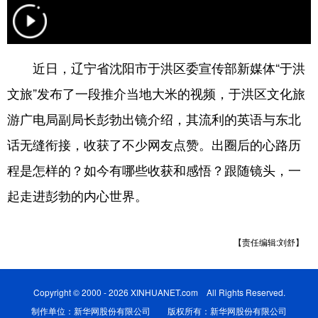
浙江
安徽
福建
江西
山东
河南
湖北
湖南
近日，辽宁省沈阳市于洪区委宣传部新媒体“于洪
广东
广西
海南
重庆
文旅”发布了一段推介当地大米的视频，于洪区文化旅
四川
贵州
云南
西藏
游广电局副局长彭勃出镜介绍，其流利的英语与东北
话无缝衔接，收获了不少网友点赞。出圈后的心路历
陕西
甘肃
青海
宁夏
程是怎样的？如今有哪些收获和感悟？跟随镜头，一
新疆
内蒙古
黑龙江
起走进彭勃的内心世界。
多语种频道
【责任编辑:刘舒】
English
Español
Français
عربى
Русский язык
日本語
한국어
Copyright © 2000 - 2026 XINHUANET.com All Rights Reserved.
制作单位：新华网股份有限公司 版权所有：新华网股份有限公司