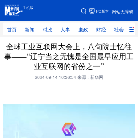
手机版
手机版
PC版本
网站无障碍
网站地图
首页
新闻
时政
人事
廉政
财经
社会
科
全球工业互联网大会上，八旬院士忆往
首页
新闻
时政
人事
事——“辽宁当之无愧是全国最早应用工
廉政
财经
社会
科技
业互联网的省份之一”
文化
教育
健康
旅游
2024-09-14 10:36:54
来源：新华网
体育
视频
直播
无人机
地方频道
北京
天津
河北
山西
辽宁
吉林
上海
江苏