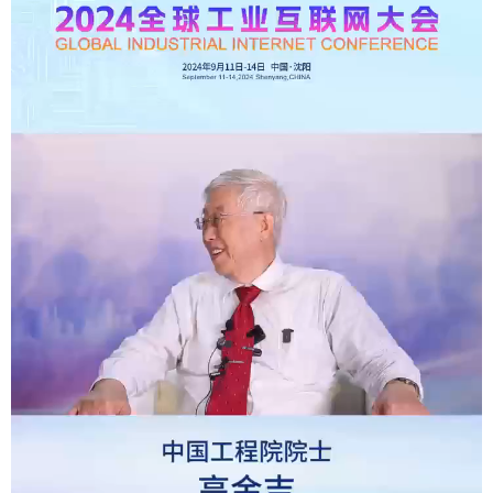
浙江
安徽
福建
江西
山东
河南
湖北
湖南
广东
广西
海南
重庆
四川
贵州
云南
西藏
陕西
甘肃
青海
宁夏
新疆
内蒙古
黑龙江
多语种频道
English
Español
Français
عربى
Русский язык
日本語
한국어